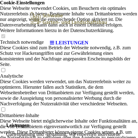
Cookie-Einstellungen
Diese Webseite verwendet Cookies, um Besuchern ein optimales
Nutzererlebnis zu bieten. Bestimmte Inhalte von Drittanbietern werden
nur angezeigt, wenn die entsprechende Option aktiviert ist. Die
Datenverarbeitung kann dann auch in einem Drittland erfolgen.
Weitere Informationen hierzu in der Datenschutzerklärung.
Technisch notwendige
LEISTUNGEN
Diese Cookies sind zum Betrieb der Webseite notwendig, z.B. zum
Schutz vor Hackerangriffen und zur Gewährleistung eines
konsistenten und der Nachfrage angepassten Erscheinungsbilds der
Seite.
Analytische
Diese Cookies werden verwendet, um das Nutzererlebnis weiter zu
optimieren. Hierunter fallen auch Statistiken, die dem
Webseitenbetreiber von Drittanbietern zur Verfügung gestellt werden,
sowie die Ausspielung von personalisierter Werbung durch die
Nachverfolgung der Nutzeraktivität über verschiedene Webseiten.
Drittanbieter-Inhalte
Diese Webseite bietet möglicherweise Inhalte oder Funktionalitäten an,
Leistungen
die von Drittanbietern eigenverantwortlich zur Verfügung gestellt
werden. Diese Drittanbieter können eigene Cookies setzen, z.B. um
Gartenplanung und -gestaltung: Wir entwerfen individuelle
die Nutzeraktivität zu verfolgen oder ihre Angebote zu personalisieren