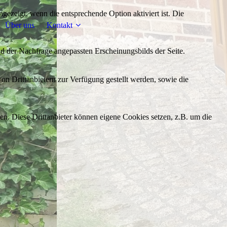
ezeigt, wenn die entsprechende Option aktiviert ist. Die
Über uns
Kontakt
d der Nachfrage angepassten Erscheinungsbilds der Seite.
on Drittanbietern zur Verfügung gestellt werden, sowie die
den. Diese Drittanbieter können eigene Cookies setzen, z.B. um die