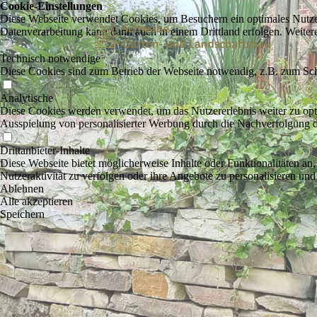
Cookie-Einstellungen
Diese Webseite verwendet Cookies, um Besuchern ein optimales Nutzerer
Datenverarbeitung kann dann auch in einem Drittland erfolgen. Weiter
Technisch notwendige
Diese Cookies sind zum Betrieb der Webseite notwendig, z.B. zum Sch
Analytische
Diese Cookies werden verwendet, um das Nutzererlebnis weiter zu optim
Ausspielung von personalisierter Werbung durch die Nachverfolgung de
Drittanbieter-Inhalte
Diese Webseite bietet möglicherweise Inhalte oder Funktionalitäten an,
Nutzeraktivität zu verfolgen oder ihre Angebote zu personalisieren und
Ablehnen
Alle akzeptieren
Speichern